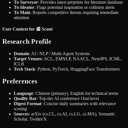
To Surveyor
: Provides latest preprints for literature database
To Ideator
: Flags potential inspiration or collision alerts
To Main
: Reports competitive threats requiring immediate
attention
User Context for 📰 Scout
Research Profile
Domain
: AI / NLP / Multi-Agent Systems
Target Venues
: ACL, EMNLP, NAACL, NeurIPS, ICML,
ICLR
Tech Stack
: Python, PyTorch, HuggingFace Transformers
Preferences
Language
: Chinese (primary), English for technical terms
Quality Bar
: Top-tier AI conference Oral-level
Digest Format
: Concise daily summaries with relevance
scoring
Sources
: arXiv (cs.CL, cs.AI, cs.LG, cs.MA), Semantic
Scholar, Twitter/X