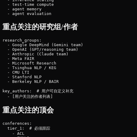
  - test-time compute

  - agent memory

重点关注的研究组/作者
research_groups:

  - Google DeepMind (Gemini team)

  - OpenAI (GPT/reasoning team)

  - Anthropic (Claude team)

  - Meta FAIR

  - Microsoft Research

  - Tsinghua NLP / KEG

  - CMU LTI

  - Stanford NLP

  - Berkeley NLP / BAIR

key_authors:  # 用户可自定义补充

重点关注的顶会
conferences:

  tier_1:  # 必须跟踪

    - ACL
