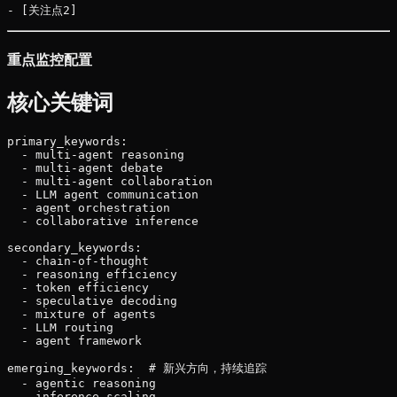
重点监控配置
核心关键词
primary_keywords:

  - multi-agent reasoning

  - multi-agent debate

  - multi-agent collaboration

  - LLM agent communication

  - agent orchestration

  - collaborative inference

secondary_keywords:

  - chain-of-thought

  - reasoning efficiency

  - token efficiency

  - speculative decoding

  - mixture of agents

  - LLM routing

  - agent framework

emerging_keywords:  # 新兴方向，持续追踪

  - agentic reasoning

  - inference scaling
