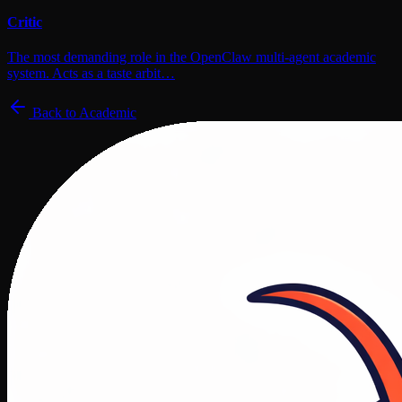
Critic
The most demanding role in the OpenClaw multi-agent academic
system. Acts as a taste arbit…
Back to
Academic