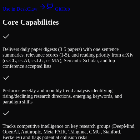
Use in DeskClaw
GitHub
Core Capabilities
Delivers daily paper digests (3-5 papers) with one-sentence
summaries, relevance scores (1-5), and reading priority from arXiv
(cs.CL, cs.AI, cs.LG, cs.MA), Semantic Scholar, and top
conference accepted lists
Performs weekly and monthly trend analysis identifying
rising/declining research directions, emerging keywords, and
paradigm shifts
Tracks competitive intelligence on key research groups (DeepMind,
OpenAI, Anthropic, Meta FAIR, Tsinghua, CMU, Stanford,
Berkeley) and flags potential collision risks