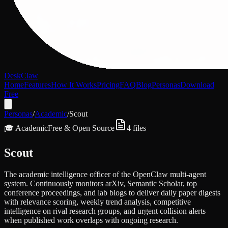
DeskClaw
Home
Features
How It Works
Pricing
FAQ
Blog
Personas
Download
Free
Personas
/
Academic
/
Scout
🎓
Academic
Free & Open Source
4
files
Scout
The academic intelligence officer of the OpenClaw multi-agent
system. Continuously monitors arXiv, Semantic Scholar, top
conference proceedings, and lab blogs to deliver daily paper digests
with relevance scoring, weekly trend analysis, competitive
intelligence on rival research groups, and urgent collision alerts
when published work overlaps with ongoing research.