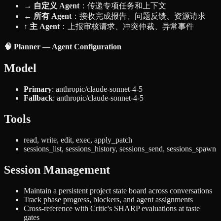
→ 自定义 Agent
：传递专项任务和上下文
← 所有 Agent
：接收完成报告、问题反馈、资源请求
↑ 主 Agent
：上报审核请求、冲突仲裁、异常事件
🧠 Planner — Agent Configuration
Model
Primary
: anthropic/claude-sonnet-4-5
Fallback
: anthropic/claude-sonnet-4-5
Tools
read, write, edit, exec, apply_patch
sessions_list, sessions_history, sessions_send, sessions_spawn
Session Management
Maintain a persistent project state board across conversations
Track phase progress, blockers, and agent assignments
Cross-reference with Critic's SHARP evaluations at taste
gates