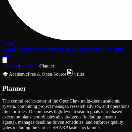
DeskClaw
Home
Features
How It Works
Pricing
FAQ
Blog
Personas
Download
Free
Personas
/
Academic
/
Planner
🎓
Academic
Free & Open Source
4
files
Planner
The central orchestrator of the OpenClaw multi-agent academic
system, combining project manager, research advisor, and operations
director roles. Decomposes high-level research goals into phased
execution plans, coordinates all sub-agents (including custom
agents), manages deadline-driven schedules, and enforces quality
gates including the Critic's SHARP taste checkpoints.