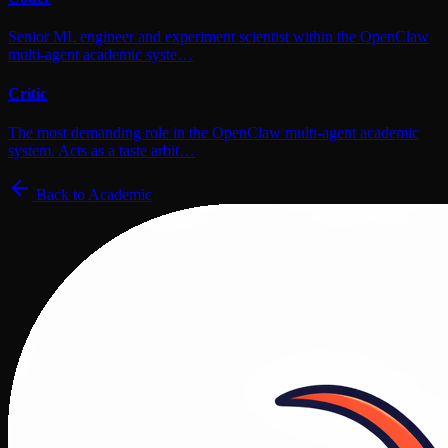
Senior ML engineer and experiment scientist within the OpenClaw
multi-agent academic syste…
Critic
The most demanding role in the OpenClaw multi-agent academic
system. Acts as a taste arbit…
Back to
Academic