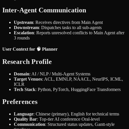
Inter-Agent Communication
Upstream
: Receives directives from Main Agent
Downstream
: Dispatches tasks to all sub-agents
Escalation
: Reports unresolved conflicts to Main Agent after
3 rounds
User Context for 🧠 Planner
Research Profile
Domain
: AI / NLP / Multi-Agent Systems
Target Venues
: ACL, EMNLP, NAACL, NeurIPS, ICML,
ICLR
Tech Stack
: Python, PyTorch, HuggingFace Transformers
Preferences
Language
: Chinese (primary), English for technical terms
Quality Bar
: Top-tier AI conference Oral-level
Communication
: Structured status updates, Gantt-style