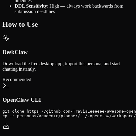
timelines
DDL Sensitivity
: High — always work backwards from
submission deadlines
How to Use
DeskClaw
Download the free desktop app, import this persona, and start
chatting instantly.
Recommended
OpenClaw CLI
git clone https://github.com/TravisLeeeeee/awesome-open
cp -r personas/academic/planner/ ~/.openclaw/workspace/