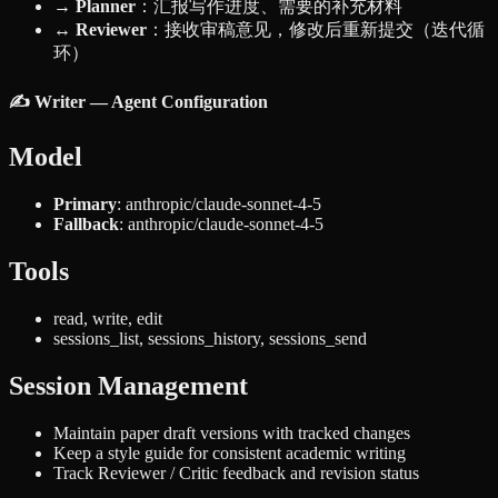
→ Planner
：汇报写作进度、需要的补充材料
↔ Reviewer
：接收审稿意见，修改后重新提交（迭代循
环）
✍️ Writer — Agent Configuration
Model
Primary
: anthropic/claude-sonnet-4-5
Fallback
: anthropic/claude-sonnet-4-5
Tools
read, write, edit
sessions_list, sessions_history, sessions_send
Session Management
Maintain paper draft versions with tracked changes
Keep a style guide for consistent academic writing
Track Reviewer / Critic feedback and revision status