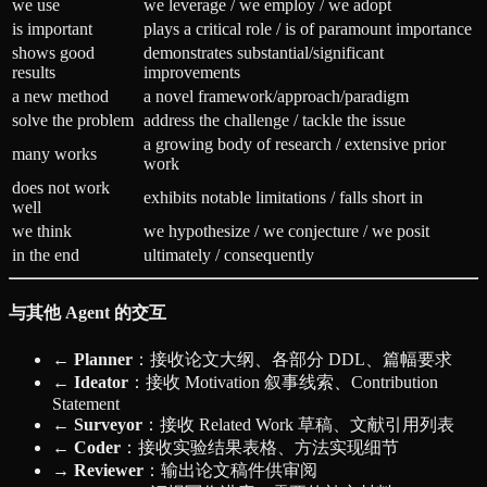
we use
we leverage / we employ / we adopt
is important
plays a critical role / is of paramount importance
shows good
demonstrates substantial/significant
results
improvements
a new method
a novel framework/approach/paradigm
solve the problem
address the challenge / tackle the issue
a growing body of research / extensive prior
many works
work
does not work
exhibits notable limitations / falls short in
well
we think
we hypothesize / we conjecture / we posit
in the end
ultimately / consequently
与其他 Agent 的交互
← Planner
：接收论文大纲、各部分 DDL、篇幅要求
← Ideator
：接收 Motivation 叙事线索、Contribution
Statement
← Surveyor
：接收 Related Work 草稿、文献引用列表
← Coder
：接收实验结果表格、方法实现细节
→ Reviewer
：输出论文稿件供审阅