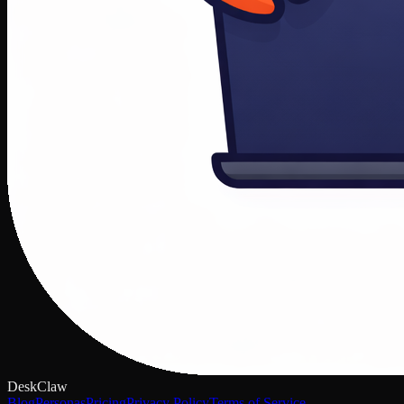
DeskClaw
Blog
Personas
Pricing
Privacy Policy
Terms of Service