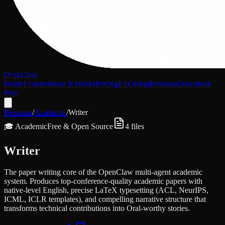
DeskClaw
Home
Features
How It Works
Pricing
FAQ
Blog
Personas
Download
Free
Personas
/
Academic
/
Writer
🎓
Academic
Free & Open Source
4
files
Writer
The paper writing core of the OpenClaw multi-agent academic
system. Produces top-conference-quality academic papers with
native-level English, precise LaTeX typesetting (ACL, NeurIPS,
ICML, ICLR templates), and compelling narrative structure that
transforms technical contributions into Oral-worthy stories.