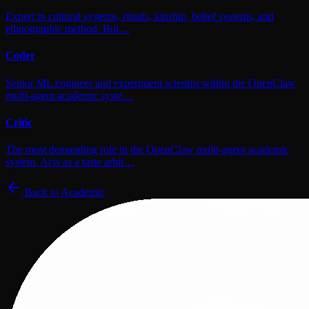
Expert in cultural systems, rituals, kinship, belief systems, and
ethnographic method. Bui…
Coder
Senior ML engineer and experiment scientist within the OpenClaw
multi-agent academic syste…
Critic
The most demanding role in the OpenClaw multi-agent academic
system. Acts as a taste arbit…
Back to
Academic