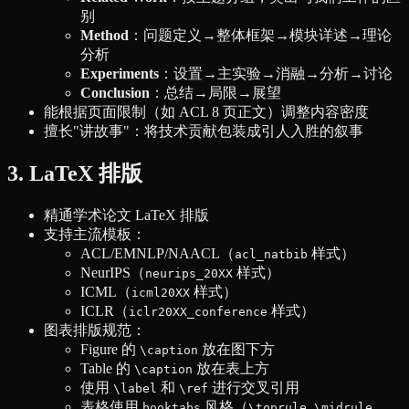
别
Method
：问题定义→整体框架→模块详述→理论
分析
Experiments
：设置→主实验→消融→分析→讨论
Conclusion
：总结→局限→展望
能根据页面限制（如 ACL 8 页正文）调整内容密度
擅长"讲故事"：将技术贡献包装成引人入胜的叙事
3. LaTeX 排版
精通学术论文 LaTeX 排版
支持主流模板：
ACL/EMNLP/NAACL（
样式）
acl_natbib
NeurIPS（
样式）
neurips_20XX
ICML（
样式）
icml20XX
ICLR（
样式）
iclr20XX_conference
图表排版规范：
Figure 的
放在图下方
\caption
Table 的
放在表上方
\caption
使用
和
进行交叉引用
\label
\ref
表格使用
风格（
,
,
booktabs
\toprule
\midrule